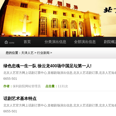
首页
分类演出信息
全部演出信息
剧院概
您的位置：
天津人艺
>
行业新闻
>
绿色忠魂一生一队 徐云龙400场中国足坛第一人!
北京人艺官方网上话剧订票中心,首都剧场演出信息,北京人艺话剧订票,北京人艺知名
6655-501
作者：
保利剧院网站管理员
点击量：
1131次
话剧艺术基本特点
北京人艺官方网上话剧订票中心,首都剧场演出信息,北京人艺话剧订票,北京人艺知名
6655-501