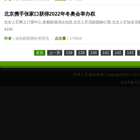
北京携手张家口获得2022年冬奥会举办权
北京人艺网上订票中心,首都剧场演出信息,北京人艺话剧团购订票,北京人艺知名话剧等
4100
作者：
保利剧院网站管理员
点击量：
1748次
首页
上一页
138
139
140
141
142
143
天津人艺 版权所有 Copyright 2012-20
京ICP备12