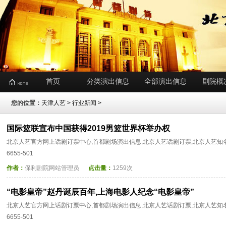
首页
分类演出信息
全部演出信息
剧院概
您的位置：
天津人艺
>
行业新闻
>
国际篮联宣布中国获得2019男篮世界杯举办权
北京人艺官方网上话剧订票中心,首都剧场演出信息,北京人艺话剧订票,北京人艺知名
6655-501
作者：
保利剧院网站管理员
点击量：
1259次
“电影皇帝”赵丹诞辰百年,上海电影人纪念“电影皇帝”
北京人艺官方网上话剧订票中心,首都剧场演出信息,北京人艺话剧订票,北京人艺知名
6655-501