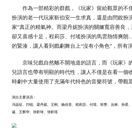
作為一部精彩的群戲，《玩家》留給觀眾的不僅
扮演的老一代玩家靳伯安一生求真，還是由閆銳扮
家”真正的精氣神。而梁丹妮扮演的關嬸寬容善良
卻又喜感十足，程莉莎、付瑤扮演的馬雲熱情爽朗
的緊湊，讓人看到戲劇舞台上“沒有小角色”，所有演
京味兒戲自然離不開地道的語言，而《玩家》的
兒語言也帶有明顯的時代性，讓人不僅是在看一個
時劇中大量使用了充滿年代特色的音樂符號，帶觀
演出主要演员：
冯远征、闫锐、梁丹妮、王刚、杨佳音、程莉莎、付瑶、班赞、丛林、孙星、
诚、王辉华、张昕琦、张昕瑶