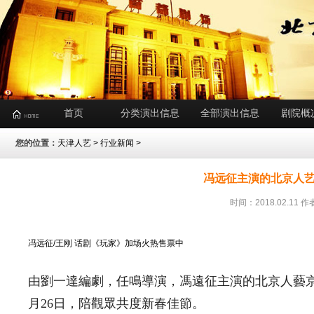
首页
分类演出信息
全部演出信息
剧院概
您的位置：
天津人艺
>
行业新闻
>
冯远征主演的北京人
时间：2018.02.1
冯远征/王刚 话剧《玩家》加场火热售票中
由劉一達編劇，任鳴導演，馮遠征主演的北京人藝京
月26日，陪觀眾共度新春佳節。