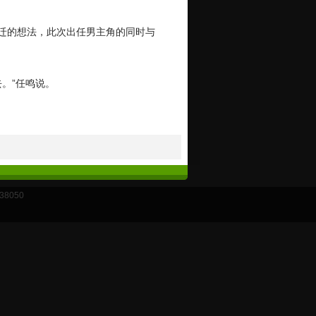
马迁的想法，此次出任男主角的同时与
。”任鸣说。
38050