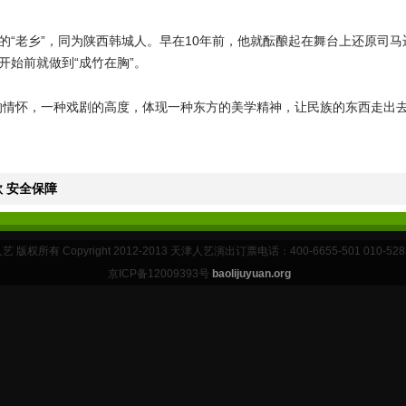
的“老乡”，同为陕西韩城人。早在10年前，他就酝酿起在舞台上还原司
开始前就做到“成竹在胸”。
的情怀，一种戏剧的高度，体现一种东方的美学精神，让民族的东西走出去
 安全保障
 版权所有 Copyright 2012-2013 天津人艺演出订票电话：400-6655-501 010-528
京ICP备12009393号
baolijuyuan.org