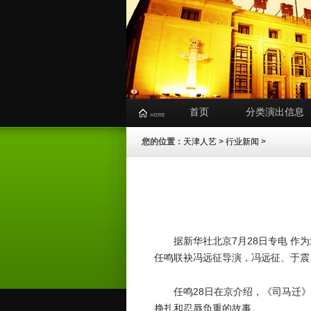
首页
分类演出信息
您的位置：
天津人艺
>
行业新闻
>
据新华社北京7月28日专电 
任鸣联袂冯远征导演，冯远征、于震
任鸣28日在京介绍，《司马迁
挣扎和忍辱负重的故事。