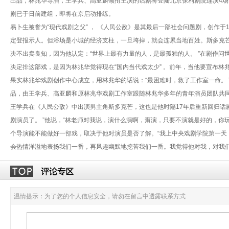
出品，林兆华导演，王学兵、高亚麟领衔主演的话剧将登陆北京保利剧院连演4场，
剧已于日前建组，即将在京启动排练。
易卜生被誉为“现代戏剧之父” ， 《人民公敌》是其最后一部社会问题剧，创作
定登报示人。但浴场是小城的经济支柱，一旦垮掉，就会连累当地百姓。斯多克芒
决不出卖良知，因为他认定：“世界上最有力量的人，是最孤独的人。 ”在剧作问
决定排这部戏，是因为林兆华觉得现在“国内当代戏太少” 。前年，当他要宣布
果实林兆华戏剧创作中心成立，用林兆华的话说：“最困难时，救了工作室一命。 
品，由王学兵、高亚麟和原林兆华戏剧工作室跟随林兆华多年的青年演员团队共
王学兵在《人民公敌》中出演男主角斯多克芒，这也是他时隔17年后重新回归话剧
剧演员了。 ”他说，“林老师对我说，演什么演啊，甭演，只要不演就是好的，你
个导演能不能做好一部戏，取决于他对演员是否了解。“我上中央戏剧学院第一天
会热情洋溢地表扬我们一番，再风趣幽默地挖苦我们一番。我觉得他对我，对我们
温情提示：为了您的个人信息安全，请勿在留言中透露联系方式