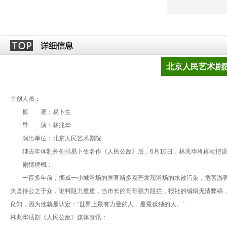
北京人民艺术剧
主创人员：
原 著：易卜生
导 演：林兆华
演出单位：北京人民艺术剧院
继去年体制外创排易卜生名作《人民公敌》后，6月10日，林兆华将再次把该
剧情梗概：
一百多年前，挪威一小城浴场的医官斯多克芒发现浴场的水被污染，危害游客
夫坚持公之于众，谁料阻力重重，当市长的哥哥强力阻拦，报社的编辑无情弊稿，
良知，因为他就是认定：“世界上最有力量的人，是最孤独的人。”
林兆华话剧《人民公敌》媒体资讯：