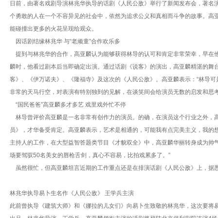
日前，由著名戏剧导演林兆华执导的话剧《人民公敌》举行了新闻发布会，著名
个勇敢的人在一个不容异见的社会中，依然为追求公义和真相而斗争的故事。高
能碰撞出更多的火花呈现给观众。
因话剧结缘林兆华 与“老顽童”合作欢乐多
提到与林兆华的合作，高亚麟认为能够获得林导的认可和肯定非常荣幸，早在他
麟时，他看过剧本后当即确定出演。通过话剧《说客》的演出，高亚麟精湛的舞
客》、《伊万诺夫》、《隆福寺》及这次的《人民公敌》。高亚麟表示：“林导
非常的天马行空，对表演有特别独到的见解，在谈笑间会给演员无数的启发和思
“国民爸爸”高亚麟多才多艺 戏里戏外忙不停
林导曾评价高亚麟是一名非常有创作力的演员。的确，在演员这个行业之外，高
员》，才华备受肯定。高亚麟表示，艺术是相通的，可能我有点完美主义，我的
主持人的工作，在大型益智答题类节目《才貌双全》中，高亚麟华丽转身成为帅
场要驾驭50名美女的唇枪舌剑，真心不容易，比拍戏累多了。”
虽然很忙，但高亚麟坦言近期的工作重点还是在排演话剧《人民公敌》上，据悉该
林兆华执导易卜生名作《人民公敌》 王学兵主演
此前曾执导《建筑大师》和《娜拉的儿女们》向易卜生致敬的林兆华，这次要将易