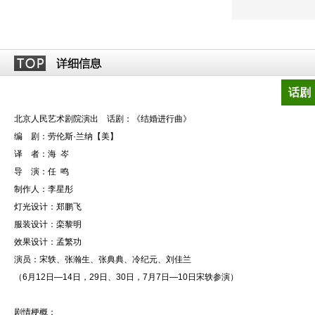
话剧
北京人民艺术剧院演出 话剧：《结婚进行曲》
编 剧：劳伦斯·兰纳【美】
译 者：海 岑
导 演：任 鸣
制作人：李星彤
灯光设计：郑鹏飞
服装设计：栾黎明
效果设计：孟繁功
演员：宋轶、张瀚生、张典典、冷纪元、刘佳兰
（6月12日—14日，29日、30日，7月7日—10日宋轶参演）
剧情梗概：