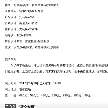
作曲：鲍里斯•宾果，普里莫兹•赫拉德尼克
语言顾问：塔蒂亚娜•斯坦尼克
灯光设计：托马斯•潘铎
音效设计：斯瑞克•巴依达
化妆设计：尤利娅•甘吉娜
副导演：亚沙•果塞里
舞台设计助理：依兹托克•瓦德亚尔
主演：伊戈尔•山博尔、布兰科•斯杜尔贝等
剧情简介：
为了寻求新生活，浮士德和魔鬼梅菲斯特签订契约，把自己的灵魂抵押给魔鬼
归魔鬼所有。正当浮士德沉醉于对未来的美好憧憬时，他不由自主地说，那时自
演出时间：2017年6月30日至7月2日 19:30
演出地点：首都剧场
票 价：680元、580元、480元、380元、280元、180元、80元