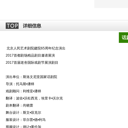
话
北京人民艺术剧院建院65周年纪念演出
2017首都剧场精品剧目邀请展演
2017首届老舍国际戏剧节展演剧目
演出单位：斯洛文尼亚国家话剧院
导演：托马斯•潘铎
戏剧顾问：利维亚•潘铎
翻译：波佐•沃杜西克，埃里卡•沃尔克
剧本翻译：尚晓蕾
舞台设计：斯文•琼克尔
服装设计：菲尔普•德•利马
视频设计：德让•果伦加