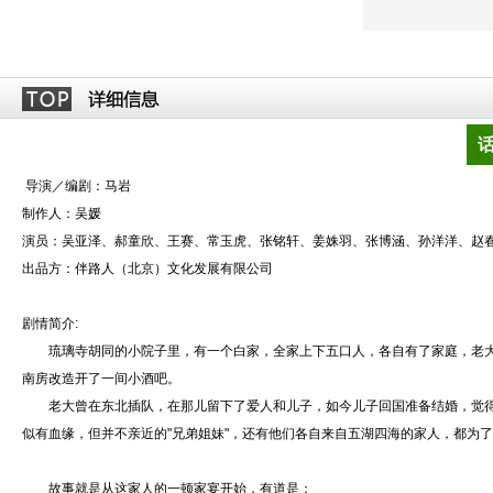
导演／编剧：马岩
制作人：吴媛
演员：吴亚泽、郝童欣、王赛、常玉虎、张铭轩、姜姝羽、张博涵、孙洋洋、赵
出品方：伴路人（北京）文化发展有限公司
剧情简介:
琉璃寺胡同的小院子里，有一个白家，全家上下五口人，各自有了家庭，老大
南房改造开了一间小酒吧。
老大曾在东北插队，在那儿留下了爱人和儿子，如今儿子回国准备结婚，觉得
似有血缘，但并不亲近的"兄弟姐妹"，还有他们各自来自五湖四海的家人，都为
故事就是从这家人的一顿家宴开始，有道是：