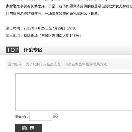
家嫁娶之事要有长幼之序。于是，程侍郎愿救济落魄的穆居易但要把大女儿嫁给
姐与穆居易也结成连理。一场啼笑皆非的婚礼闹剧落下帷幕。
演出时间：2017年7月25日至7月29日 19:30
演出地点：菊隐剧场（东城区东四南大街143号）
温情提示：为了您的个人信息安全，请勿在留言中透露联系方式
验证码：