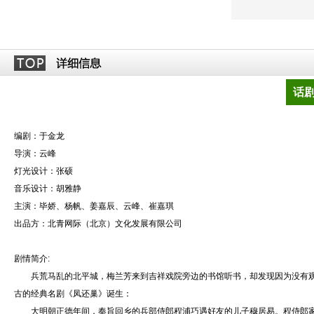
话
编剧：于金龙
导演：云峰
灯光设计：张硕
音乐设计：胡雅静
主演：毕娇、杨帆、姜嘉辰、云峰、崔嘉琪
出品方：北青网际（北京）文化发展有限公司
剧情简介:
兵荒马乱的北平城，梅兰芳来到吉祥戏院旁边的书馆听书，却发现因为没有观
古的经典名剧《凤还巢》诞生：
大明朝正德年间，奉旨回乡的兵部侍郎程浦巧遇好友的儿子穆居易。程侍郎家