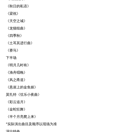
《秋日的私语》
《梁祝》
《天空之城》
《龙猫组曲》
《四季秋》
《土耳其进行曲》
《赛马》
下半场
《明月几时有》
《渔舟唱晚》
《风之甬道》
《悬崖上的金鱼姬》
莫扎特《弦乐小夜曲》
《彩云追月》
《金蛇狂舞》
《半个月亮爬上来》
*实际演出曲目及顺序以现场为准
演出特色