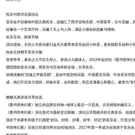
民乐与西洋乐器结合
音乐会不仅奏响中国古典民乐，还融汇了西洋交响乐团，中西荟萃，古今交融，
好像在一个艺术厅内，访遍了天上与人间，满足小朋友的想象与憧憬。
欢乐互动，惊喜升级
演出现场，主持人与音乐家们会为大家带来音乐知识小科普，更有精彩互动和小
知名主持携手音乐大咖
亚明哥哥，著名少儿节目主持人、资深少儿媒体人。2015年起担任《图书馆奇幻
级院团的音乐大咖，用音乐与互动串联全场，分享欢乐。
担纲演奏的"启迪之声新乐团"，是由中国交响乐团、中国爱乐乐团、中央音乐学
成，他们不仅实力强劲，经验丰富，合作默契，而且充满童心和爱心，被誉为"音
糖糖兄弟讲述月亮传说
《图书馆奇幻夜》独立的品牌吉祥物--地球上最后一只恐龙、古灵精怪的糖豆儿
《图书馆奇幻夜》演出形式与题材灵活新颖，演出以耳熟能详的古典音乐、动漫
场近千名家长和孩子们感受“好玩、好听、好看、好学、好记”的音乐会，打造父
书馆奇幻夜》目前已经成功举办近60场演出，2017年度一举成为全国亲子音