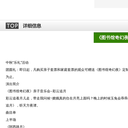
《图书馆奇幻
中秋“乐礼”活动
团圆礼：即日起，凡购买亲子套票和家庭套票的观众可赠送《图书馆奇幻夜》定制
为止。
演出简介
《图书馆奇幻夜》亲子音乐会--彩云追月
彩云追着月儿走，带走我问候~嫦娥真的住在月亮上面吗？晚上的时候玉兔会乖
追月》，听天方夜谭。
曲目单
上半场
《阿西跳月》