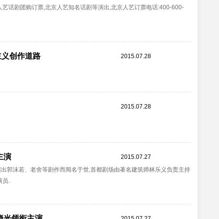
话剧团购订票,北京人艺知名话剧等演出,北京人艺订票电话:400-600-
主义创作道路
2015.07.28
2015.07.28
主演
2015.07.27
演出郭沫若、老舍等剧作而闻名于世,首都剧场由著名建筑师林乐义负责主持
员.
晓光领衔主演
2015.07.27