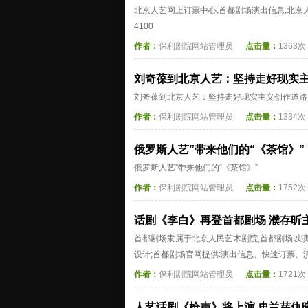
北京人艺网上订票中心,首都剧场演出信息,北京人艺
4100
作者：
保利剧院网站管理员
点击量：
1363次
刘奇葆到北京人艺：坚持走好现实
刘奇葆到北京人艺：坚持走好现实主义创作道路
作者：
保利剧院网站管理员
点击量：
1334次
俄罗斯人艺”带来他们的“《茶馆》”
俄罗斯人艺”带来他们的“《茶馆》”
作者：
保利剧院网站管理员
点击量：
1752次
话剧《李白》再登首都剧场 濮存昕
首都剧场隶属于北京人民艺术剧院,首都剧场以
设计;首都剧场官网提供:演出信息、快速订票、演
作者：
保利剧院网站管理员
点击量：
1721次
人艺话剧《枪声》将上演 史兰芽仇