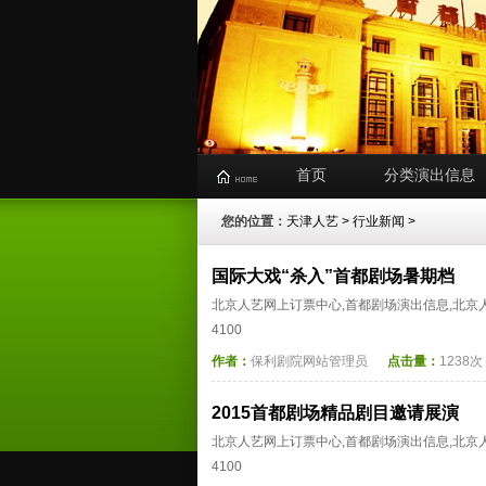
首页
分类演出信息
您的位置：
天津人艺
>
行业新闻
>
国际大戏“杀入”首都剧场暑期档
北京人艺网上订票中心,首都剧场演出信息,北京人艺
4100
作者：
保利剧院网站管理员
点击量：
1238次
2015首都剧场精品剧目邀请展演
北京人艺网上订票中心,首都剧场演出信息,北京人艺
4100